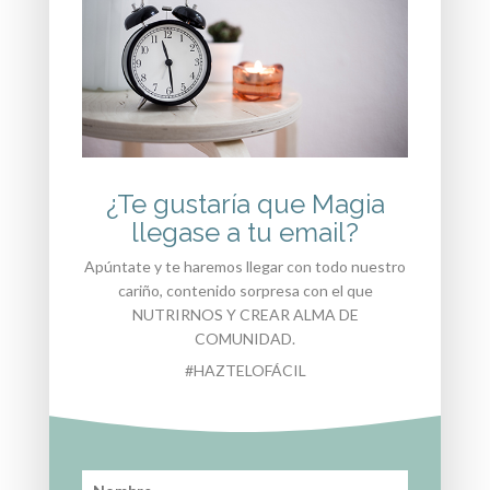
43 euros/mes
¿Te gustaría que Magia
llegase a tu email?
Apúntate y te haremos llegar con todo nuestro
cariño, contenido sorpresa con el que
NUTRIRNOS Y CREAR ALMA DE
COMUNIDAD.
#HAZTELOFÁCIL
Esta empresa es beneficiaria por Generalitat
Valenciana, Conselleria de Industria, Turismo,
Innovación y Comercio, de una subvención por