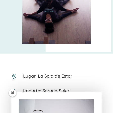
Lugar: La Sala de Estar

Imparte: Soraya Soler

Tarifa:
