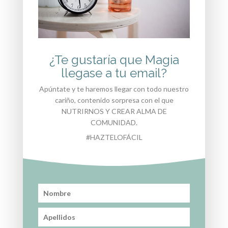
¿Te gustaría que Magia
llegase a tu email?
Apúntate y te haremos llegar con todo nuestro
cariño, contenido sorpresa con el que
NUTRIRNOS Y CREAR ALMA DE
COMUNIDAD.
Esta empresa es beneficiaria por Generalitat
#HAZTELOFÁCIL
Valenciana, Conselleria de Industria, Turismo,
Innovación y Comercio, de una subvención por
importe de 2.778,55 € del programa dirigido a la
reactivación económica en los municipios afectados
por la DANA, dentro de la convocatoria de EMDANA
2025